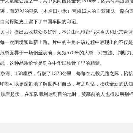
十大危险公路之一，其中贝阿西路全长1374米，因具有高度危
迹，而37岁的熊队（本名田小禾）带领12人的自驾团队一路向
自驾探险史上留下了中国车队的印记。
贝阿》播出后收获众多好评，本片由地球密码探险队和北京青蓝
每一次困境和重新上路。片中的主角在该过程中表现出的不仅是
危桥无异于一场钢丝表演，短短570米的大桥，对技法、判断
忍，这种品质恰恰是刻在中华民族骨子里的精髓。
条河、158座桥，行驶了1378公里，每每在走投无路之际，
印都可以更深刻地了解世界和自己，与之对话，收获全新的认知
之跌宕起伏，在车队顺利达到目的地时，荧幕前的人也得以用别